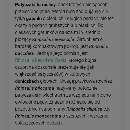
Patyczaki to rośliny
, obok których nie sposób
przejść obojętnie. Wśród nich znajdują się nie
tylko
gatunki
o cienkich i długich pędach, ale też
okazy o pędach grubszych lub płaskich. Do
ciekawych gatunków należą m.in. średnio
płożący
Rhipsalis cereuscula
. Gatunkiem o
bardziej kompaktowym pokroju jest
Rhipsalis
baccifera
. Jedną z jego odmian jest
Rhipsalis beccifera Oasis
, którego bujna
czupryna doskonale prezentuje się (jak
większość patyczaków) w kultowych
doniczkach
głowach. Uwagę przykuwa również
Rhipsalis pilocarpa
nazywany potocznie
patyczakiem włochatym ze względu na mocno
owłosione pędy. Znacznie różniące się od
pozostałych są odmiany
Rhipsalis elliptica
czy
Rhipsalis monacantha
o szerszych i wyraźnie
spłaszczonych pędach.