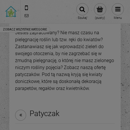
570 108 168
sklep@roslinydomowe.pl
Szukaj
(pusty)
Menu
Jesteś zapracowany? Nie masz czasu na
pielęgnację roślin lub tzw. ręki do kwiatów?
Zastanawiasz się jak wprowadzić zieleń do
swojego otoczenia, by nie zagrzebać się w
żmudną pielęgnację, o której nie masz zielonego
niczym rośliny pojęcia? Zobacz naszą ofertę
patyczaków. Pod tą nazwą kryją się kwiaty
doniczkowe, które są doskonałą dekoracją
parapetów, regałów oraz kwietników.
Patyczak