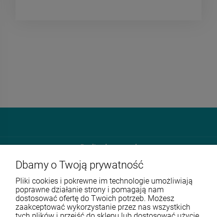
Roslinydomowe.pl
Dbamy o Twoją prywatność
Unit 4E Enterprise Court Farfield Park
S635DB Rotherham
Pliki cookies i pokrewne im technologie umożliwiają
poprawne działanie strony i pomagają nam
dostosować ofertę do Twoich potrzeb. Możesz
570 108 168
zaakceptować wykorzystanie przez nas wszystkich
tych plików i przejść do sklepu lub dostosować użycie
sklep@roslinydomowe.pl