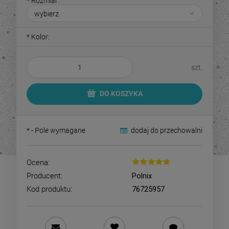
*
Rozmiar:
*
Kolor:
szt.
DO KOSZYKA
*
- Pole wymagane
dodaj do przechowalni
Ocena:
Producent:
Polnix
Kod produktu:
76725957