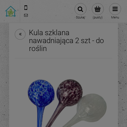
570 108 168
sklep@roslinydomowe.pl
Szukaj
(pusty)
Menu
Kula szklana
nawadniająca 2 szt - do
roślin