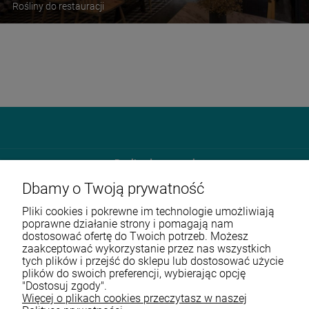
Rośliny do restauracji
Roslinydomowe.pl
Dbamy o Twoją prywatność
Unit 4E Enterprise Court Farfield Park
S635DB Rotherham
Pliki cookies i pokrewne im technologie umożliwiają
poprawne działanie strony i pomagają nam
dostosować ofertę do Twoich potrzeb. Możesz
570 108 168
zaakceptować wykorzystanie przez nas wszystkich
tych plików i przejść do sklepu lub dostosować użycie
sklep@roslinydomowe.pl
plików do swoich preferencji, wybierając opcję
"Dostosuj zgody".
Więcej o plikach cookies przeczytasz w naszej
Przed zakupem