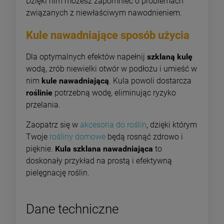
Dzięki nim możesz zapomnieć o problemach
związanych z niewłaściwym nawodnieniem.
Kule nawadniające sposób użycia
Dla optymalnych efektów napełnij
szklaną kulę
wodą, zrób niewielki otwór w podłożu i umieść w
nim
kule nawadniającą
. Kula powoli dostarcza
roślinie
potrzebną wodę, eliminując ryzyko
przelania.
Zaopatrz się w
akcesoria do roślin
, dzięki którym
Twoje
rośliny domowe
będą rosnąć zdrowo i
pięknie.
Kula szklana nawadniająca
to
doskonały przykład na prostą i efektywną
pielęgnację roślin.
Dane techniczne