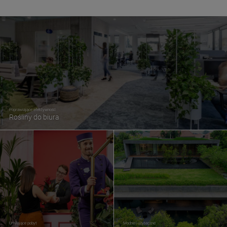
Poprawiające efektywność
Rośliny do biura
Umilające pobyt
Modne i użyteczne