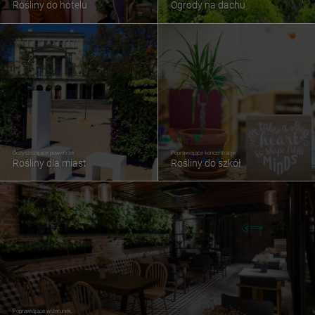
Rośliny do hotelu
Ogrody na dachu
Oczyszczające powietrze
Poprawiające koncentracje
Rośliny dla miast
Rośliny do szkół
Poprawiające wizerunek