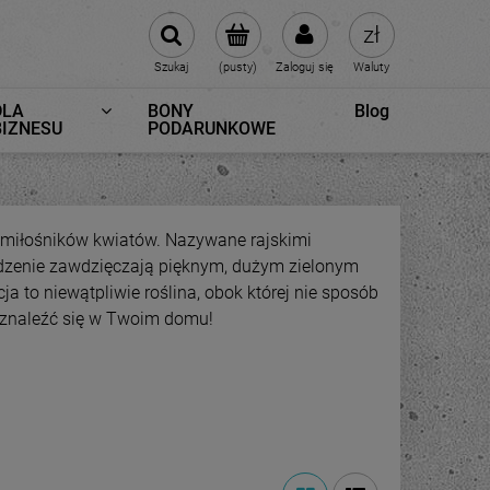
Szukaj
(pusty)
Zaloguj się
Waluty
DLA
BONY
Blog
BIZNESU
PODARUNKOWE
ez miłośników kwiatów. Nazywane rajskimi
zenie zawdzięczają pięknym, dużym zielonym
a to niewątpliwie roślina, obok której nie sposób
ż znaleźć się w Twoim domu!