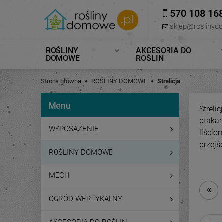
570 108 16
sklep@roslinyd
ROŚLINY
AKCESORIA DO
DOMOWE
ROŚLIN
Strona główna
ROŚLINY DOMOWE
Strelicja
Menu
Streli
ptaka
WYPOSAŻENIE
liścio
przejś
ROŚLINY DOMOWE
MECH
OGRÓD WERTYKALNY