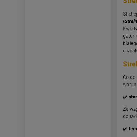
Stre
Streli
(
Streli
Kwiaty
gatunk
białeg
charak
Stre
Co do 
warunk
✔️
sta
Ze wzg
do świ
✔️
tem