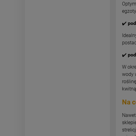
Optyma
egzoty
✔️
pod
Idealn
postac
✔️
pod
W okre
wody w
roślin
kwitn
Na c
Nawet 
sklepi
streli