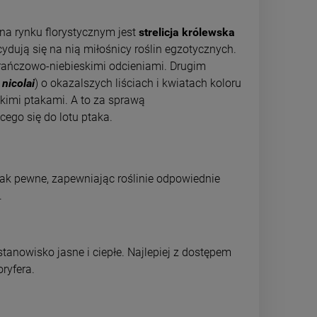
 na rynku florystycznym jest
strelicja królewska
cydują się na nią miłośnicy roślin egzotycznych.
arańczowo-niebieskimi odcieniami. Drugim
 nicolai
) o okazalszych liściach i kwiatach koloru
kimi ptakami. A to za sprawą
cego się do lotu ptaka.
dnak pewne, zapewniając roślinie odpowiednie
.
stanowisko jasne i ciepłe. Najlepiej z dostępem
oryfera.