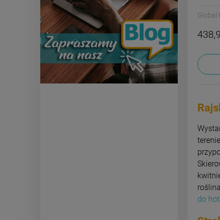
Global 
438,9
Rajs
Wysta
tereni
przypo
Skiero
kwitni
roślin
do hot