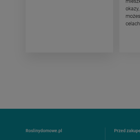
mieszk
okazy,
możesz
celach
Roslinydomowe.pl
Przed zaku