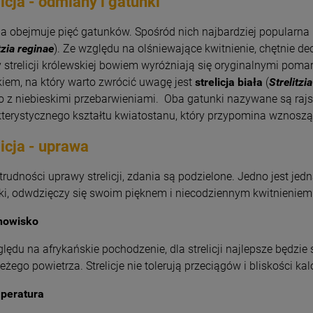
licja - odmiany i gatunki
cja obejmuje pięć gatunków. Spośród nich najbardziej popularna
tzia reginae
). Ze względu na olśniewające kwitnienie, chętnie de
 strelicji królewskiej bowiem wyróżniają się oryginalnymi pom
iem, na który warto zwrócić uwagę jest
strelicja biała
(
Strelitzia
o z niebieskimi przebarwieniami. Oba gatunki nazywane są rajs
terystycznego kształtu kwiatostanu, który przypomina wznoszą
licja - uprawa
trudności uprawy strelicji, zdania są podzielone. Jedno jest je
i, odwdzięczy się swoim pięknem i niecodziennym kwitnieniem
nowisko
lędu na afrykańskie pochodzenie, dla strelicji najlepsze będzie 
eżego powietrza. Strelicje nie tolerują przeciągów i bliskości kal
peratura