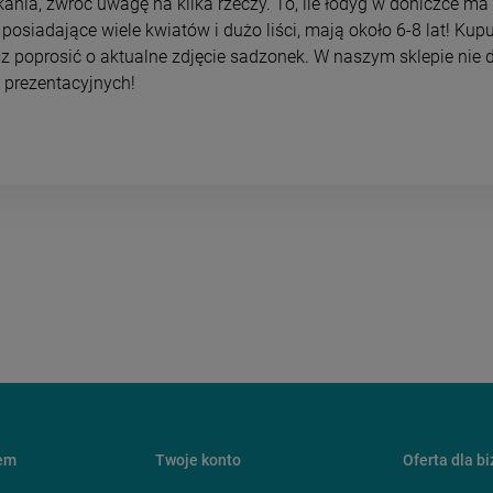
ania, zwróć uwagę na kilka rzeczy. To, ile łodyg w doniczce ma 
 posiadające wiele kwiatów i dużo liści, mają około 6-8 lat! Kup
 poprosić o aktualne zdjęcie sadzonek. W naszym sklepie nie
 prezentacyjnych!
pem
Twoje konto
Oferta dla b