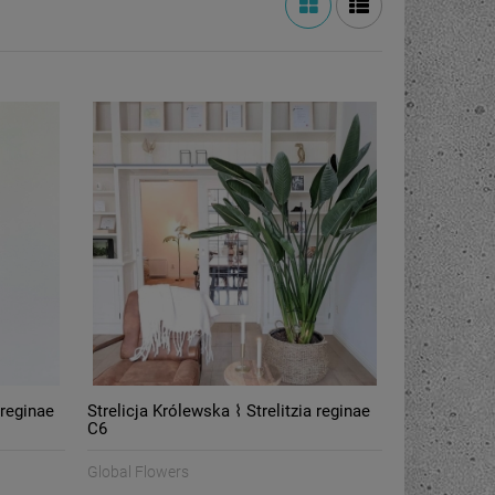
 reginae
Strelicja Królewska ⌇ Strelitzia reginae
C6
Global Flowers