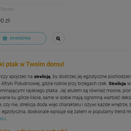
Flowers
0 zł
DO KOSZYKA
ki ptak w Twoim domu!
rczy spojrzeć na
strelicję
, by dostrzec jej egzotyczne pochodzen
e Afryki Południowej, gdzie rośnie przy brzegach rzek.
Strelicja
wy
minającymi rajskiego ptaka. Jej atutem są również mocne, pio
wane ku górze liście, same w sobie mają ogromną wartość dekor
e, czy nie, strelicja doda więc charakteru i ożywi każde wnętrze,
a egzotyczna, doskonale wpisuje się zatem w popularny trend mi
elu
.