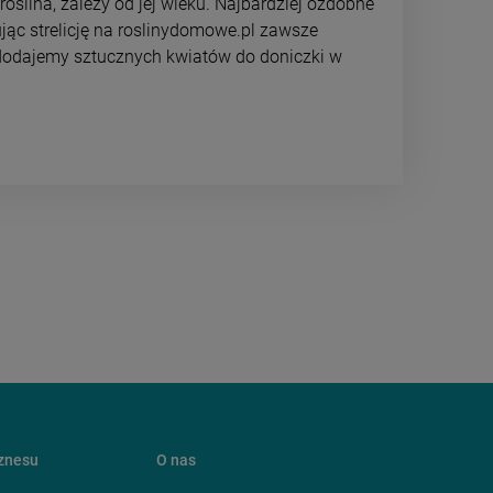
roślina, zależy od jej wieku. Najbardziej ozdobne
ując strelicję na roslinydomowe.pl zawsze
 dodajemy sztucznych kwiatów do doniczki w
iznesu
O nas