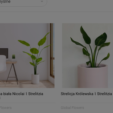
ja biała Nicolai ⌇ Strelitzia
Strelicja Królewska ⌇ Strelitzia
i
Flowers
Global Flowers