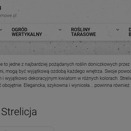
8
omowe.pl
OGRÓD
ROŚLINY
WERTYKALNY
TARASOWE
cje to jedne z najbardziej pożądanych roślin doniczkowych prz
mi, mogą być wyjątkową ozdobą każdego wnętrza. Swoje powod
m i wyjątkowo dekoracyjnym kwiatom w różnych kolorach. Strelicj
ć obojętnie. Elegancka, szykowna i wyniosła... powinna równie
Strelicja