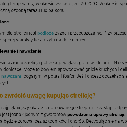
lną temperaturą w okresie wzrostu jest 20-25°C. W okresie spo
czną ozdobą tarasu lub balkonu.
łoże
ym dla strelicji jest
podłoże
żyzne i przepuszczalne. Przy przesa
i sporej warstwy keramzytu na dnie donicy.
lewanie i nawożenie
sie wzrostu strelicja potrzebuje większego nawadniania. Należ
 doniczce. Może to bowiem spowodować gnicie kruchych i delik
ę
nawozami
bogatymi w potas i fosfor. Jeśli chcesz doczekać s
ących.
o zwrócić uwagę kupując strelicję?
najpiękniejszy okaz z renomowanego sklepu, nie zastąpi odpo
e jest jednak jednym z gwarantów
powodzenia uprawy strelicji
.
cja będzie zdrowa, bez szkodników i chorób. Decydując się na wp