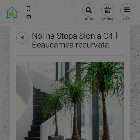
570 108 168
sklep@roslinydomowe.pl
Szukaj
(pusty)
Menu
Nolina Stopa Słonia C4 ⌇
Beaucarnea recurvata