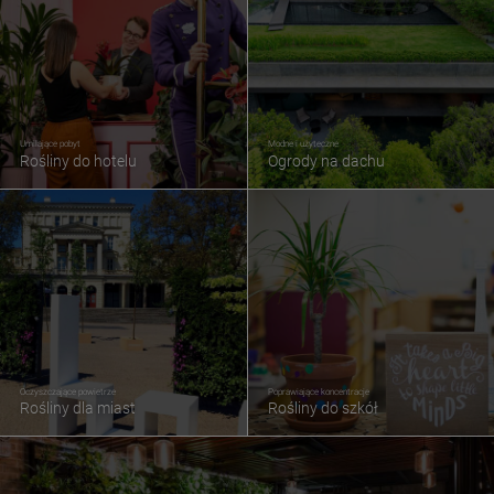
Umilające pobyt
Modne i użyteczne
Rośliny do hotelu
Ogrody na dachu
Oczyszczające powietrze
Poprawiające koncentracje
Rośliny dla miast
Rośliny do szkół