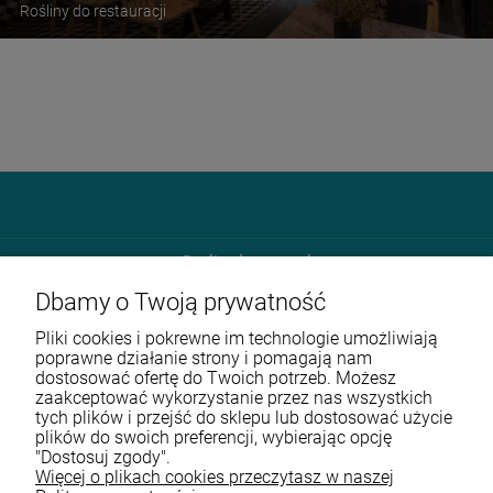
Rośliny do restauracji
Roslinydomowe.pl
Dbamy o Twoją prywatność
Unit 4E Enterprise Court Farfield Park
S635DB Rotherham
Pliki cookies i pokrewne im technologie umożliwiają
poprawne działanie strony i pomagają nam
dostosować ofertę do Twoich potrzeb. Możesz
570 108 168
zaakceptować wykorzystanie przez nas wszystkich
tych plików i przejść do sklepu lub dostosować użycie
sklep@roslinydomowe.pl
plików do swoich preferencji, wybierając opcję
"Dostosuj zgody".
Więcej o plikach cookies przeczytasz w naszej
Przed zakupem