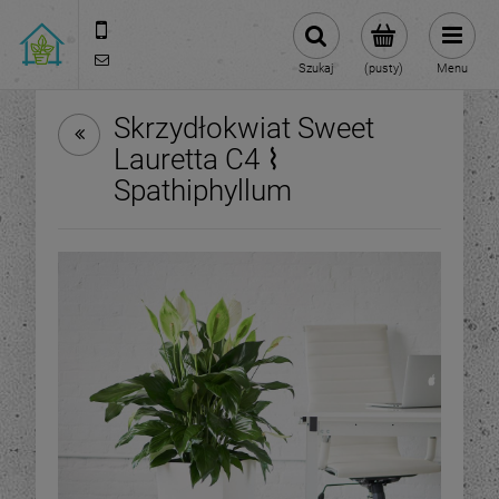
570 108 168
sklep@roslinydomowe.pl
Szukaj
(pusty)
Menu
Skrzydłokwiat Sweet
Lauretta C4 ⌇
Spathiphyllum