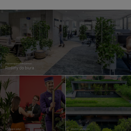
Poprawiające efektywność
Rośliny do biura
Umilające pobyt
Modne i użyteczne