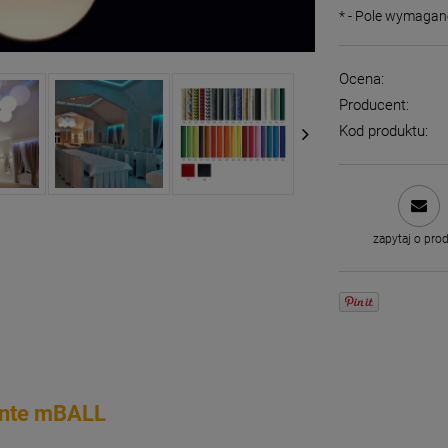
*
- Pole wymagan
Ocena:
Producent:
Kod produktu:
zapytaj o pro
ante mBALL