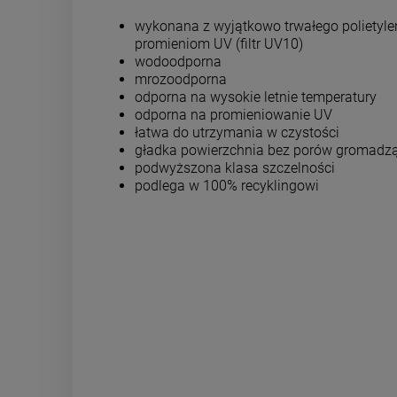
wykonana z wyjątkowo trwałego polietyle
promieniom UV (filtr UV10)
wodoodporna
mrozoodporna
odporna na wysokie letnie temperatury
odporna na promieniowanie UV
łatwa do utrzymania w czystości
gładka powierzchnia bez porów gromadz
podwyższona klasa szczelności
podlega w 100% recyklingowi