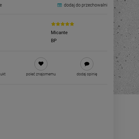
e
dodaj do przechowalni
Micante
BP
dukt
poleć znajomemu
dodaj opinię