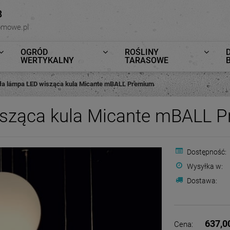
8
omowe.pl
OGRÓD
ROŚLINY
WERTYKALNY
TARASOWE
ała lampa LED wisząca kula Micante mBALL Premium
isząca kula Micante mBALL 
Dostępność:
Wysyłka w:
Dostawa:
637,0
Cena: