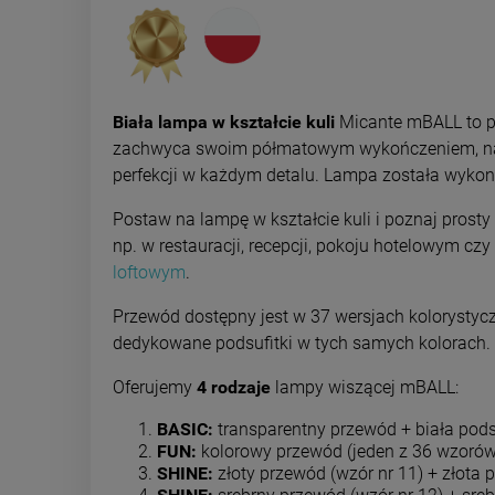
Biała lampa w kształcie kuli
Micante mBALL to pr
zachwyca swoim półmatowym wykończeniem, nada
perfekcji w każdym detalu. Lampa została wykonan
Postaw na lampę w kształcie kuli i poznaj prosty
np. w restauracji, recepcji, pokoju hotelowym cz
loftowym
.
Przewód dostępny jest w 37 wersjach kolorystyc
dedykowane podsufitki w tych samych kolorach.
Oferujemy
4 rodzaje
lampy wiszącej mBALL:
BASIC:
transparentny przewód + biała pods
FUN:
kolorowy przewód (jeden z 36 wzorów
SHINE:
złoty przewód (wzór nr 11) + złota 