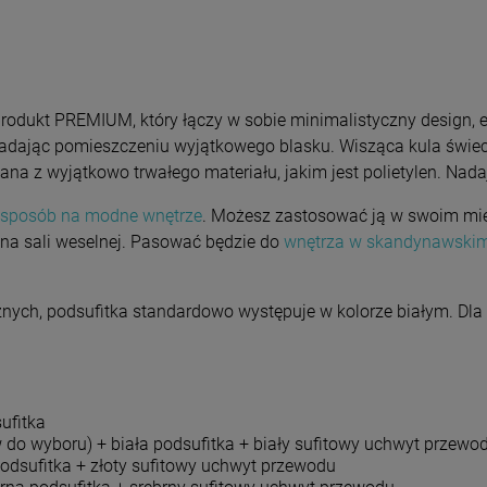
odukt PREMIUM, który łączy w sobie minimalistyczny design, es
jąc pomieszczeniu wyjątkowego blasku. Wisząca kula świecą
a z wyjątkowo trwałego materiału, jakim jest polietylen. Nadaj
sposób na modne wnętrze
. Możesz zastosować ją w swoim mie
y na sali weselnej. Pasować będzie do
wnętrza w skandynawskim
znych, podsufitka standardowo występuje w kolorze białym. Dl
ufitka
 do wyboru) + biała podsufitka + biały sufitowy uchwyt przewo
podsufitka + złoty sufitowy uchwyt przewodu