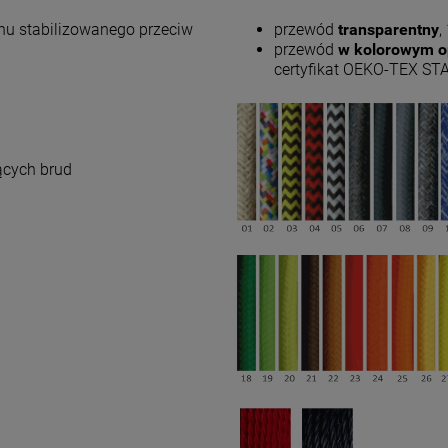
nu stabilizowanego przeciw
przewód
transparentny
,
przewód
w kolorowym o
certyfikat OEKO-TEX ST
ących brud