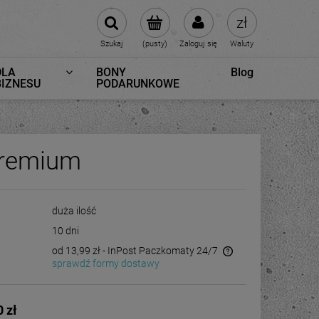
Szukaj
(pusty)
Zaloguj się
Waluty
DLA
BONY
Blog
BIZNESU
PODARUNKOWE
Premium
duża ilość
10 dni
od 13,99 zł
- InPost Paczkomaty 24/7
sprawdź formy dostawy
0 zł