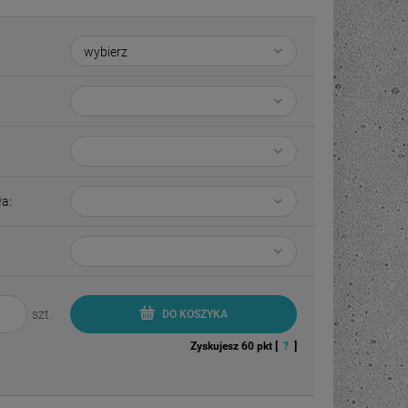
a:
szt.
DO KOSZYKA
Zyskujesz
60
pkt [
?
]