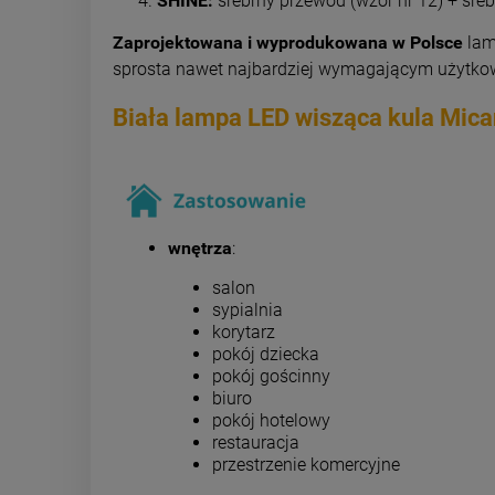
SHINE:
srebrny przewód (wzór nr 12) + sre
Zaprojektowana i wyprodukowana w Polsce
lamp
sprosta nawet najbardziej wymagającym użytko
Biała lampa LED wisząca kula Mica
wnętrza
:
salon
sypialnia
korytarz
pokój dziecka
pokój gościnny
biuro
pokój hotelowy
restauracja
przestrzenie komercyjne