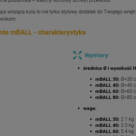
brna podsufitka + srebrny sufitowy uchwyt przewodu
a wisząca kula to nie tylko stylowy dodatek do Twojego wnętrza
wnikom.
nte mBALL - charakterystyka
średnica Ø i wysokość H
mBALL 30:
Ø=30 c
mBALL 40:
Ø=40 c
mBALL 60:
Ø=60 c
mBALL 80:
Ø=80 c
waga:
mBALL 30:
2.1 kg
mBALL 40:
3.3 kg
mBALL 60:
5.4 kg