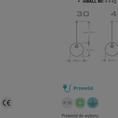
mBALL 80:
9.4 kg
Przewód do wyboru: