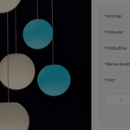
*
Rozmiar:
*
Przewód:
*
Podsufitka:
*
Barwa światł
*
Pilot: